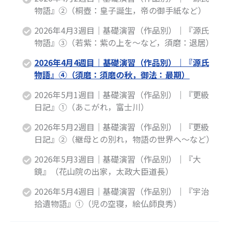
が
が
物語』②（桐壺：皇子誕生，帝の御手紙など）
あ
あ
2026年4月3週目｜基礎演習（作品別）｜『源氏
り
り
物語』③（若紫：紫の上を～など，須磨：退居）
ま
ま
す。
す。
2026年4月4週目｜基礎演習（作品別）｜『源氏
物語』④（須磨：須磨の秋，御法：最期）
2026年5月1週目｜基礎演習（作品別）｜『更級
日記』①（あこがれ，富士川）
2026年5月2週目｜基礎演習（作品別）｜『更級
日記』②（継母との別れ，物語の世界へ～など）
2026年5月3週目｜基礎演習（作品別）｜『大
鏡』（花山院の出家，太政大臣道長）
2026年5月4週目｜基礎演習（作品別）｜『宇治
拾遺物語』①（児の空寝，絵仏師良秀）