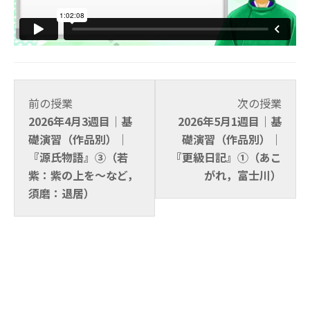
Lesson
コ
Lesso
コ
前の授業
次の授業
7
ー
9
ー
2026年4月3週目｜基
2026年5月1週目｜基
within
ス
withi
ス
礎演習（作品別）｜
礎演習（作品別）｜
section
の
secti
の
『源氏物語』③（若
『更級日記』①（あこ
2026
コ
2026
コ
紫：紫の上を～など，
がれ，富士川）
年
ン
年
ン
須磨：退居）
度 春
テ
度 春
テ
学
ン
学
ン
期
ツ
期
ツ
【3
に
【3
に
月〜
ア
月〜
ア
5
ク
5
ク
月】.
セ
月】.
セ