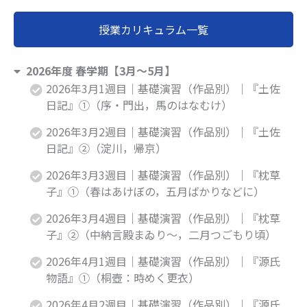
ス
ス
授業カリキュラム一覧
す
す
る
る
に
に
2026年度 春学期【3月〜5月】
は、
は、
2026年3月1週目｜基礎演習（作品別）｜『土佐
こ
こ
日記』①（序・門出，馬のはなむけ）
の
の
2026年3月2週目｜基礎演習（作品別）｜『土佐
コ
コ
日記』②（淀川，帰京）
ー
ー
ス
ス
2026年3月3週目｜基礎演習（作品別）｜『枕草
に
に
子』①（春はあけぼの，五月ばかりなどに）
登
登
2026年3月4週目｜基礎演習（作品別）｜『枕草
録
録
子』②（中納言殿まゐり～，二月つごもり頃）
す
す
2026年4月1週目｜基礎演習（作品別）｜『源氏
る
る
物語』①（桐壺：時めく更衣）
必
必
要
要
2026年4月2週目｜基礎演習（作品別）｜『源氏