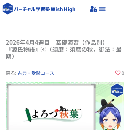
内
容
を
ス
キ
ッ
2026年4月4週目｜基礎演習（作品別）｜
『源氏物語』④（須磨：須磨の秋，御法：最
プ
期）
戻る:
古典・受験コース
0